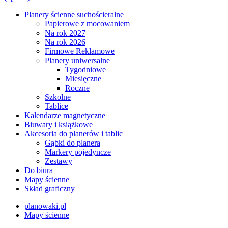
Planery ścienne suchościeralne
Papierowe z mocowaniem
Na rok 2027
Na rok 2026
Firmowe Reklamowe
Planery uniwersalne
Tygodniowe
Miesięczne
Roczne
Szkolne
Tablice
Kalendarze magnetyczne
Biuwary i książkowe
Akcesoria do planerów i tablic
Gąbki do planera
Markery pojedyncze
Zestawy
Do biura
Mapy ścienne
Skład graficzny
planowaki.pl
Mapy ścienne