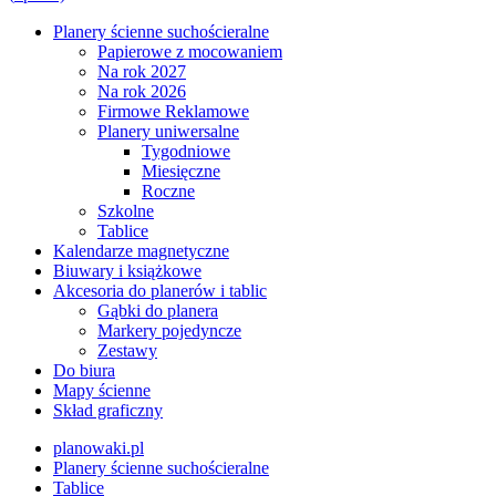
Planery ścienne suchościeralne
Papierowe z mocowaniem
Na rok 2027
Na rok 2026
Firmowe Reklamowe
Planery uniwersalne
Tygodniowe
Miesięczne
Roczne
Szkolne
Tablice
Kalendarze magnetyczne
Biuwary i książkowe
Akcesoria do planerów i tablic
Gąbki do planera
Markery pojedyncze
Zestawy
Do biura
Mapy ścienne
Skład graficzny
planowaki.pl
Planery ścienne suchościeralne
Tablice